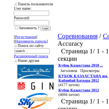
.:: Панель пользователя
User name:
Password:
Запомнить ?
Соревнования
/
С
[
Регистрация
]
[
Напомнить пароль
]
Accuracy
.:: Поиск по сайту
Страница 1/ 1 - 1
Расширенный поиск
секции
.:: Наши друзья
Кубок Казахстана 2010 ...
Заголовок
Просмотры
КУБОК КАЗАХСТАНА им.
Кабанбай Батыра 2012
(4177 хитов)
Кубок Казахстана 2012
(4694 хитов)
Страница 1/ 1 - 1
секции