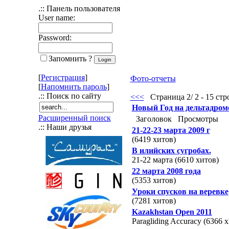
.:: Панель пользователя
User name:
Password:
Запомнить ?
[
Регистрация
]
Фото-отчеты
[
Напомнить пароль
]
.:: Поиск по сайту
<<
<
Страница 2/ 2 - 15 стро
Новый Год на дельтадроме 
Расширенный поиск
Заголовок
Просмотры
.:: Наши друзья
21-22-23 марта 2009 г
(6419 хитов)
В илийских сугробах.
21-22 марта (6610 хитов)
22 марта 2008 года
(5353 хитов)
Уроки спусков на веревке
(7281 хитов)
Kazakhstan Open 2011
Paragliding Accuracy (6366 