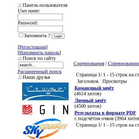
.:: Панель пользователя
User name:
Password:
Запомнить ?
[
Регистрация
]
[
Напомнить пароль
]
.:: Поиск по сайту
Соревнования
/
Соревнования
Расширенный поиск
Страница 1/ 1 - 15 строк на с
.:: Наши друзья
Заголовок
Просмотры
Командный зачёт
(4614 хитов)
Личный зачёт
(4500 хитов)
Результаты в формате PDF
с подсчётом очков (3964 хито
Страница 1/ 1 - 15 строк на с