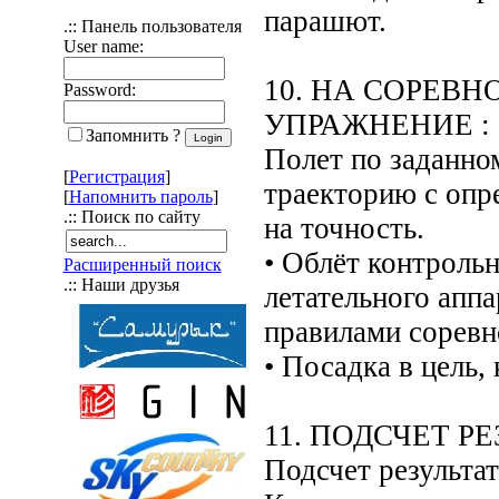
парашют.
.:: Панель пользователя
User name:
10. НА СОРЕВ
Password:
УПРАЖНЕНИЕ :
Запомнить ?
Полет по заданно
[
Регистрация
]
траекторию с опре
[
Напомнить пароль
]
.:: Поиск по сайту
на точность.
• Облёт контроль
Расширенный поиск
.:: Наши друзья
летательного аппа
правилами соревн
• Посадка в цель,
11. ПОДСЧЕТ Р
Подсчет результат