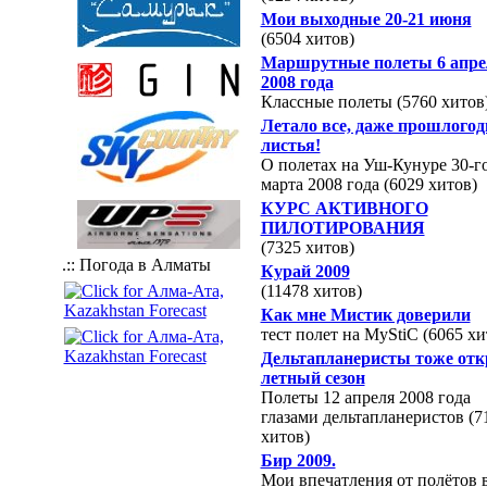
Мои выходные 20-21 июня
(6504 хитов)
Маршрутные полеты 6 апре
2008 года
Классные полеты (5760 хитов
Летало все, даже прошлогод
листья!
О полетах на Уш-Кунуре 30-г
марта 2008 года (6029 хитов)
КУРС АКТИВНОГО
ПИЛОТИРОВАНИЯ
(7325 хитов)
.:: Погода в Алматы
Курай 2009
(11478 хитов)
Как мне Мистик доверили
тест полет на MyStiC (6065 хи
Дельтапланеристы тоже от
летный сезон
Полеты 12 апреля 2008 года
глазами дельтапланеристов (7
хитов)
Бир 2009.
Мои впечатления от полётов 