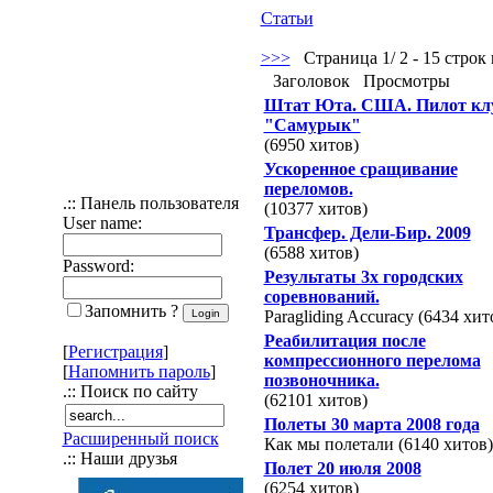
Статьи
>
>>
Страница 1/ 2 - 15 строк 
Заголовок
Просмотры
Штат Юта. США. Пилот кл
"Самурык"
(6950 хитов)
Ускоренное сращивание
переломов.
.:: Панель пользователя
(10377 хитов)
User name:
Трансфер. Дели-Бир. 2009
(6588 хитов)
Password:
Результаты 3х городских
соревнований.
Запомнить ?
Paragliding Accuracy (6434 хит
Реабилитация после
[
Регистрация
]
компрессионного перелома
[
Напомнить пароль
]
позвоночника.
.:: Поиск по сайту
(62101 хитов)
Полеты 30 марта 2008 года
Расширенный поиск
Как мы полетали (6140 хитов)
.:: Наши друзья
Полет 20 июля 2008
(6254 хитов)