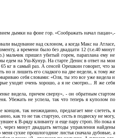
твием дымки на фоне гор. «Соображать начал пацан»,-
вали выдувание над склоном, а когда Макс на Атласе,
менту, а времени было без двадцати 12 (т.е.40 минут
р.) мальчик пришел убитый горем, параплана ему не
ы едем на Уш-Кунур. На старте Денис в ответ на мои
 65 кг в самый раз. А сенсей Орешкин говорит, что за
ть но и лишить его сладкого на две недели, к тому же
овариваю себя словами: «Оля, ты это все уже видела и
рые уходят очень хорошо, а я не смотрю... Я же себя
тенке видела, причем сверху», - он обратным стартом
я. Убежать не успела, так что теперь я куполом по
е концов, так неожиданно, предлагает мне слететь, я
анно, как то не так стартую, сесть в подвеску не могу,
нувшее к В-ряду кливанту и еще пару строп. Но пока я
е, через минут двадцать методы управления найдены
 меня сухие прошлогодние листья сначала дубовые, а