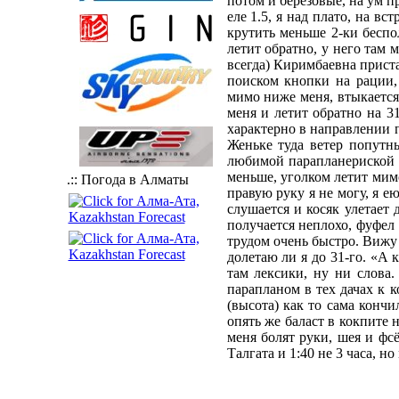
потом и березовые, на ум п
еле 1.5, я над плато, на в
крутить меньше 2-ки беспол
летит обратно, у него там 
всегда) Киримбаевна приста
поиском кнопки на рации
мимо ниже меня, втыкается 
меня и летит обратно на 3
характерно в направлении 
Женьке туда ветер попутны
любимой парапланериской -
меньше, уголком летит мимо
.:: Погода в Алматы
правую руку я не могу, я е
слушается и косяк улетает
получается неплохо, фуфел
трудом очень быстро. Вижу 
долетаю ли я до 31-го. «А 
там лексики, ну ни слова
парапланом в тех дачах к 
(высота) как то сама кончи
опять же баласт в кокпите 
меня болят руки, шея и фс
Талгата и 1:40 не 3 часа, н