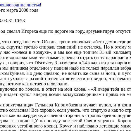
рошлогодние листья!
го марта 2008 года
-03-31 10:53
од сделал Игореха еще по дороге на гору, аргументируя отсутс
, что погода шепчет. Оба два тренировочных забега демонстриро
, скрутил третью спираль сомнений не осталось. Но к этому мо
 нас «колеса в воздухе», а мы все еще топчем 31-ый километ
противоположными чувствами, я решаю отдать сыну параплан и м
за, говорит, что Discovery 3 размером в 24 квадрата для парня в
а мы напишем отдельно) у пацана надо не только параплан забра
ком буйная. Но дело сделано, не ловить же сына за ноги, и я уг
арта уходит с разной степенью везучести но видно, что некото
у, потому как ветрено и холодно.
уполом по голове, в ответ на мои слова, - «Я вчера тебя на с
у кидает купол вперед всеми воздухозаборниками прямо на мен
ая приятельница» Гульнара Киримбаевна мучает купол, и в конц
тно согласная! Все хорошо, если учесть, что стартую я как то стр
ться как на жердочке, а с левой стороны в стропах бревно подтя
 давал в рацию ЦУ по поводу «не летай Оля в ущелье». Короч
условиях устойчивого крена). Кручу и наблюдаю летающие мимо