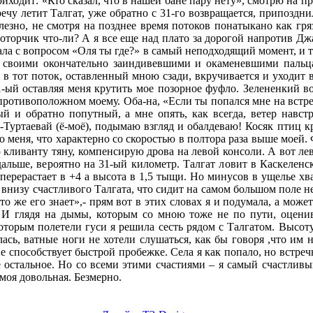
риходит: «Кто сказал, что в нашей бане пару нету», смотрю на п
стречу летит Талгат, уже обратно с 31-го возвращается, припозд
езно, не смотря на позднее время потоков понатыкано как гряз
моторчик что-ли? А я все еще над плато за дорогой напротив Дж
ла с вопросом «Оля ты где?» в самый неподходящий момент, и т
, своими окончательно заиндивевшими и окаменевшими пальц
в тот поток, оставленный мною сзади, вкручивается и уходит в
1-ый оставляя меня крутить мое позорное фуфло. Зелененкий 
противоположном моему. Оба-на, «Если ты попался мне на встре
й и обратно попутный, а мне опять, как всегда, ветер навст
Туртаевай (ё-моё), подымаю взгляд и обалдеваю! Косяк птиц кр
 меня, что характерно со скоростью в полтора раза выше моей. 
ю кливанту тяну, компенсирую дрова на левой консоли. А вот ле
 дальше, вероятно на 31-ый километр. Талгат ловит в Каскелен
 перерастает в +4 а высота в 1,5 тыщи. Но минусов в ущелье х
внизу счастливого Талгата, что сидит на самом большом поле не
кто же его знает»,- прям вот в этих словах я и подумала, а може
. И глядя на дымы, которым со мною тоже не по пути, оценив
которым полетели гуси я решила сесть рядом с Талгатом. Высот
лась, ватные ноги не хотели слушаться, как бы говоря ,что им 
не способствует быстрой пробежке. Села я как попало, но встре
ё остальное. Но со всеми этими счастиями – я самый счаcтливы
о моя довольная. Безмерно.