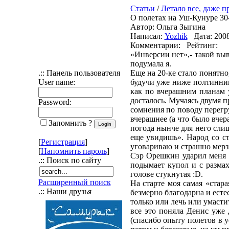
Статьи
/
Летало все, даже п
О полетах на Уш-Кунуре 30-
Автор: Ольга Зыгина
Написал:
Yozhik
Дата: 2008
Комментарии: Рейтинг:
«Инверсии нет»,- такой выв
подумала я.
.:: Панель пользователя
Еще на 20-ке стало понятно
User name:
будучи уже ниже полтинника
как по вчерашним планам у
досталось. Мучаясь двумя 
Password:
сомнения по поводу перегру
вчерашнее (а что было вчер
Запомнить ?
погода нынче для него слиш
еще увидишь». Народ со ст
[
Регистрация
]
уговариваю и страшно мерзн
[
Напомнить пароль
]
Сэр Орешкин ударил меня к
.:: Поиск по сайту
подымает купол и с размах
голове стукнутая :D.
Расширенный поиск
На старте моя самая «стар
.:: Наши друзья
безмерно благодарна и естес
только или лечь или умасти
все это поняла Денис уже
(спасибо опыту полетов в 