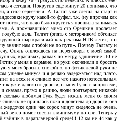
рибор и вижу +9 - градусов по цельсию. А плюсов еле-
нилась я сегодня. Покрутив еще минут 20 понимаю, что
и, а снос серьезный. А Талгат уже слетал на старт и
андосовки кручу какой-то фуфел, т.к. (ну впрочем как
от поток, что надо было крутить я прошила занимаясь
ами. А промчавшийся мимо сэр Орешкин пролетает
 голубую даль. Талгат (опять с моторчиком) обгоняет
воздушный шар красивый как реклама НТВ летит, что
чу значит нам с тобой не по пути». Почему Талгату и
речу. Опять отвлекаюсь на переговоры с моей самой
упных, красивых, размах по метру, удлинение -10 не
Фотик у меня в кармане, но руки окоченели и бросить
вую я могу бросить спокойно, но фотик левой руки не
ском ущелье минуса и я решаю задержаться над плато,
ватит на всех и я сливаю все что нажито непосильным
 так уж и далеко от дороги, слышу Гулю с вопросами,
т и сказала, прямо в рацию, люди подтвердят, никакой
 сколько любимая Гуля будет искать меня со своим
у сливать не пришлось пока я долетела до дороги она
на жердочке один час сорок минут сиделось не очень,
чный ветер помог свести к минимуму потери. Теперь у
й чайник в парапланерной среде!!! 12 км не 44 как у