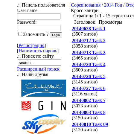
.:: Панель пользователя
Соревнования
/
2014 Год
/
Отк
User name:
Кросс кантри
Страница 1/ 1 - 15 строк на с
Password:
Заголовок
Просмотры
20140628 Task 1
(3507 хитов)
Запомнить ?
20140712 Task 2
[
Регистрация
]
(3058 хитов)
[
Напомнить пароль
]
20140713 Task 3
.:: Поиск по сайту
(3465 хитов)
20140720 Task 4
Расширенный поиск
(3500 хитов)
.:: Наши друзья
20140726 Task 5
(3145 хитов)
20140727 Task 6
(3116 хитов)
20140802 Task 7
(3073 хитов)
20140803 Task 8
(3150 хитов)
20140810 Task 09
(3120 хитов)